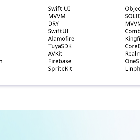
Swift UI
Objec
MVVM
SOLI
DRY
MVV
SwiftUI
Comb
Alamofire
Kingf
TuyaSDK
Core
AVKit
Real
m
Firebase
OneS
SpriteKit
Linp