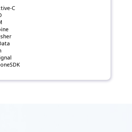
tive-С
D
M
ine
isher
Data
m
ignal
honeSDK