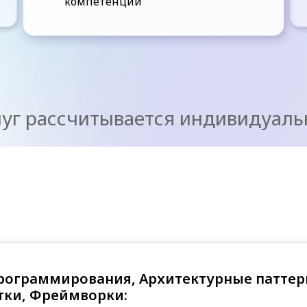
компетенций
уг рассчитывается индивидуальн
рограммирования, Архитектурные патте
тки, Фреймворки: