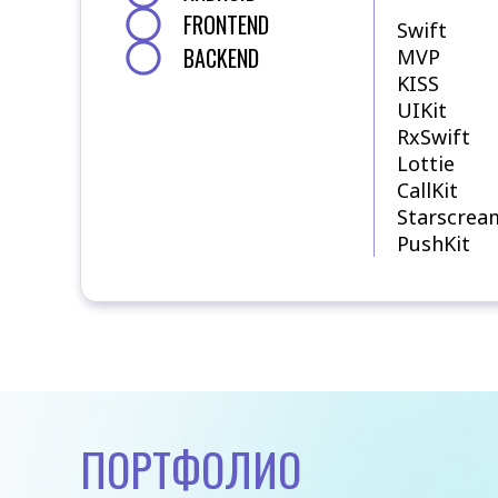
FRONTEND
Swift
BACKEND
MVP
KISS
UIKit
RxSwift
Lottie
CallKit
Starscrea
PushKit
ПОРТФОЛИО